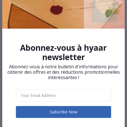
Télévision NASCO Smart 4K
275 000F
Abonnez-vous à hyaar
newsletter
Chauffe eau SYINIX
Abonnez-vous à notre bulletin d'informations pour
obtenir des offres et des réductions promotionnelles
18 000F
intéressantes !
Sac à dos multifonctions
WIERSOON - une poche - modèle 1 -
sac d'ordinateur portable et
Subscribe Now
tablette
10 000F