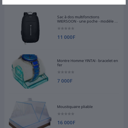
Sac à dos multifonctions
WIERSOON - une poche - modèle 2 -
sac d'ordinateur portable et
tablette
11 000F
Montre Homme YINTAI - bracelet en
fer
7 000F
Moustiquaire pliable
16 000F