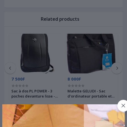
Related products
7 500F
8 000F
4
Sac à dos PL POWER - 3
Malette GELUDI - Sac
S
poches devanture lisse -
d'ordinateur portable et
p
Collège, Lycée
tablette
Top Selling Products