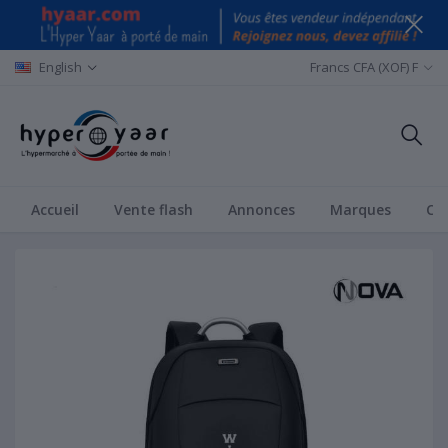
English
Francs CFA (XOF) F
Accueil
Vente flash
Annonces
Marques
Ca