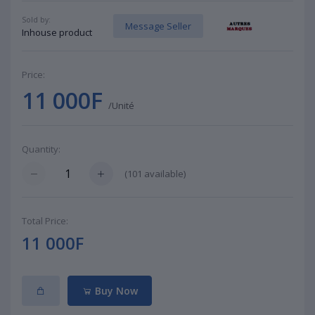
Sold by:
Message Seller
Inhouse product
Price:
11 000F
/Unité
Quantity:
(
101
available)
Total Price:
11 000F
Buy Now