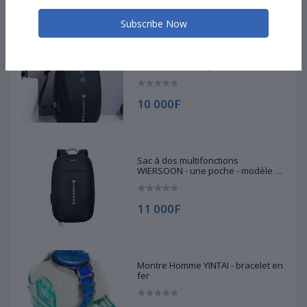
Subscribe Now
Sac à dos multifonctions
WIERSOON - une poche - modèle 1 -
sac d'ordinateur portable et
tablette
10 000F
Sac à dos multifonctions
WIERSOON - une poche - modèle 2 -
sac d'ordinateur portable et
tablette
11 000F
Montre Homme YINTAI - bracelet en
fer