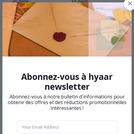
45 000F
15 000F
1
Machine à café - Marque
Bouilloire électrique en
C
NASCO
verre - Marque decakila -
d
1,7 litre
Top Selling Products
Télévision NASCO Smart 4K
Abonnez-vous à hyaar
newsletter
275 000F
Abonnez-vous à notre bulletin d'informations pour
obtenir des offres et des réductions promotionnelles
intéressantes !
Chauffe eau SYINIX
18 000F