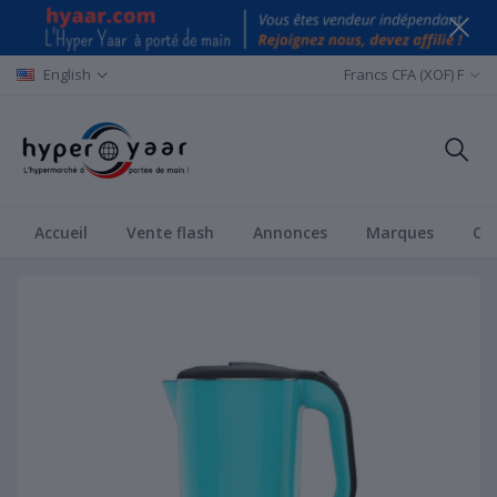
English
Francs CFA (XOF) F
Accueil
Vente flash
Annonces
Marques
Ca