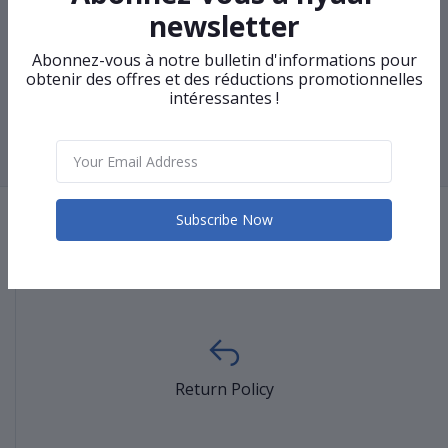
newsletter
Webcam Philips P506
Refroidisseur shiron S2
Abonnez-vous à notre bulletin d'informations pour
obtenir des offres et des réductions promotionnelles
intéressantes !
‹
1
2
3
4
5
6
7
8
9
10
...
17
18
›
Subscribe Now
Terms & conditions
Return Policy