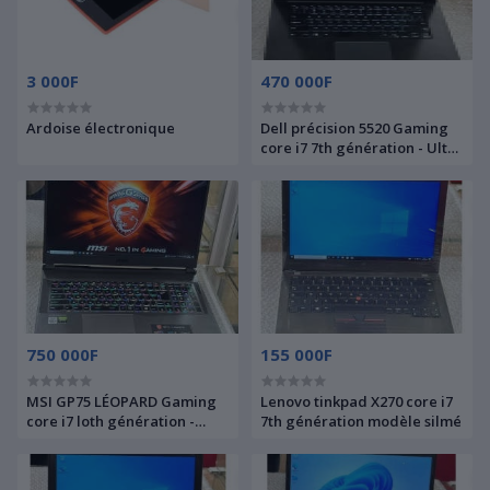
3 000F
470 000F
Ardoise électronique
Dell précision 5520 Gaming
core i7 7th génération - Ultra
performant
750 000F
155 000F
MSI GP75 LÉOPARD Gaming
Lenovo tinkpad X270 core i7
core i7 loth génération -
7th génération modèle silmé
6cœurs 12processeurs
2.60GHz