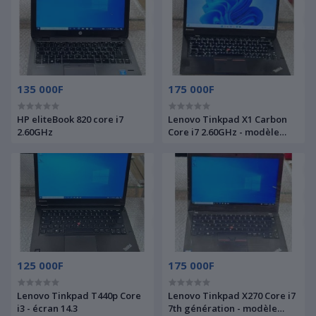
135 000F
175 000F
HP eliteBook 820 core i7
Lenovo Tinkpad X1 Carbon
2.60GHz
Core i7 2.60GHz - modèle
ultra silmé
125 000F
175 000F
Lenovo Tinkpad T440p Core
Lenovo Tinkpad X270 Core i7
i3 - écran 14.3
7th génération - modèle