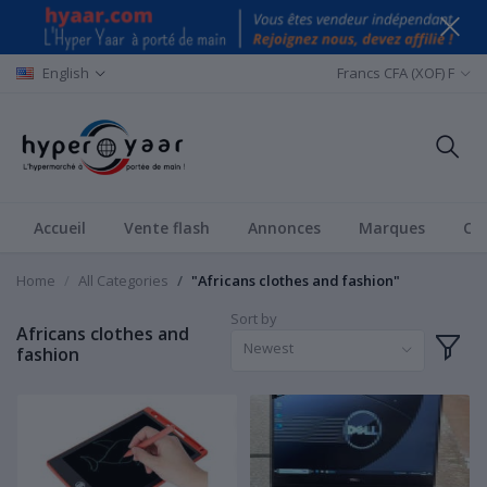
English
Francs CFA (XOF) F
Accueil
Vente flash
Annonces
Marques
Ca
Home
All Categories
"Africans clothes and fashion"
Sort by
Africans clothes and
Newest
fashion