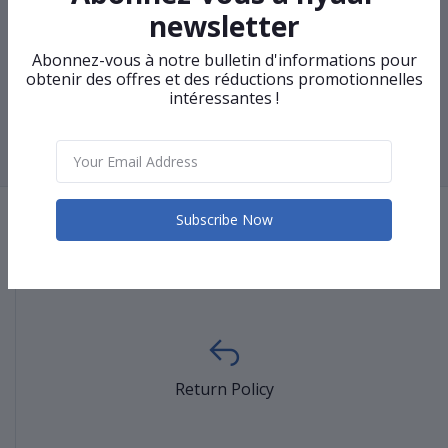
newsletter
Switch réseau TP-Link TL-
Switch réseau TP-Link
SF1016D
LS1008
Abonnez-vous à notre bulletin d'informations pour
obtenir des offres et des réductions promotionnelles
intéressantes !
‹
1
2
3
4
5
6
7
8
9
10
...
81
82
›
Subscribe Now
Terms & conditions
Return Policy