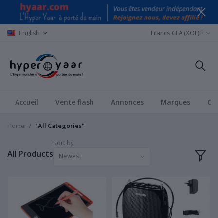
English
Francs CFA (XOF) F
Accueil
Vente flash
Annonces
Marques
Ca
Home
"All Categories"
Sort by
All Products
Newest