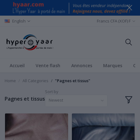
English
Francs CFA (XOF) F
Accueil
Vente flash
Annonces
Marques
Ca
Home
All Categories
"Pagnes et tissus"
Sort by
Pagnes et tissus
Newest