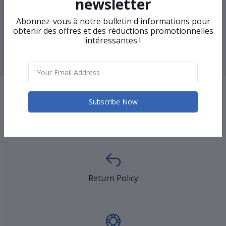
newsletter
Rideaux simple prêta - Une
Attaches Rideaux en corde -
Abonnez-vous à notre bulletin d'informations pour
paire
Une paire
obtenir des offres et des réductions promotionnelles
intéressantes !
‹
1
2
3
4
5
6
7
8
›
Subscribe Now
Terms & conditions
Return Policy