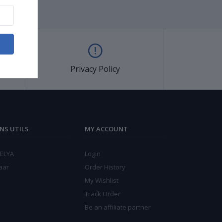
Privacy Policy
ENS UTILS
MY ACCOUNT
ELYA
Login
aar
Order History
My Wishlist
Track Order
Be an affiliate partner