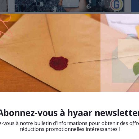
A la découverte du commerce en
ligne ou e-commerce
e-Commerce
Le commerce en ligne ou commerce électronique,
ou e-commerce est l'échange pécuniaire de biens,
de services ou d'informations par l'intermédiaire
des réseaux informatiques, notamment Internet
[Wikipédia, Septembre 2022].
View More
Abonnez-vous à hyaar newslette
vous à notre bulletin d'informations pour obtenir des offr
réductions promotionnelles intéressantes !