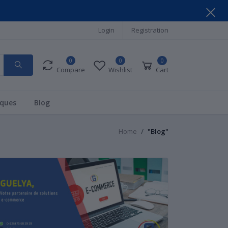
Login
Registration
0
0
0
Compare
Wishlist
Cart
ques
Blog
Home
"Blog"