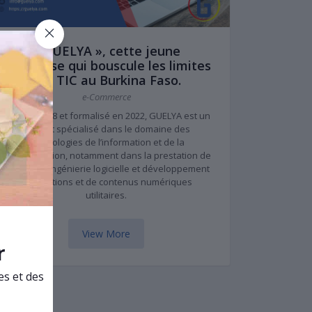
« GUELYA », cette jeune
entreprise qui bouscule les limites
des TIC au Burkina Faso.
e-Commerce
Initié en 2018 et formalisé en 2022, GUELYA est un
cabinet spécialisé dans le domaine des
technologies de l’information et de la
communication, notamment dans la prestation de
services d'Ingénierie logicielle et développement
de solutions et de contenus numériques
utilitaires.
View More
r
es et des