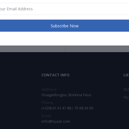
Subscribe Now
Return Policy
Support Policy
CONTACT INFO
LI
Address:
GU
Ouagadougou, Burkina Faso
Hy
Phone:
(+226) 61 61 41 88 / 75 68 39 39
Email:
info@hyaar.com