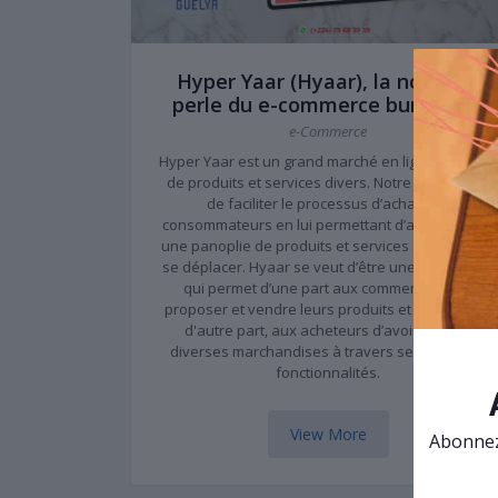
Hyper Yaar (Hyaar), la nouvelle
perle du e-commerce burkinabè
e-Commerce
Hyper Yaar est un grand marché en ligne de vente
de produits et services divers. Notre objectif est
de faciliter le processus d’achat aux
consommateurs en lui permettant d’avoir accès à
une panoplie de produits et services sans avoir à
se déplacer. Hyaar se veut d’être une plateforme
qui permet d’une part aux commerçants de
proposer et vendre leurs produits et services, et
d'autre part, aux acheteurs d’avoir accès à
diverses marchandises à travers ses multiples
fonctionnalités.
View More
Abonnez-