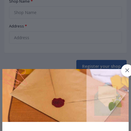
Shop Name
*
Address
*
Register your shop
Terms & conditions