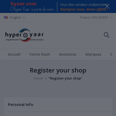
English
Francs CFA (XOF) F
Accueil
Vente flash
Annonces
Marques
Ca
Register your shop
Home
"Register your shop"
Personal Info