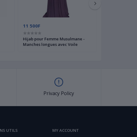
11 500F
9 000F
Hijab pour Femme Musulmane -
Hijab pour Fem
Manches longues avec Voile
Manches longue
Privacy Policy
ENS UTILS
MY ACCOUNT