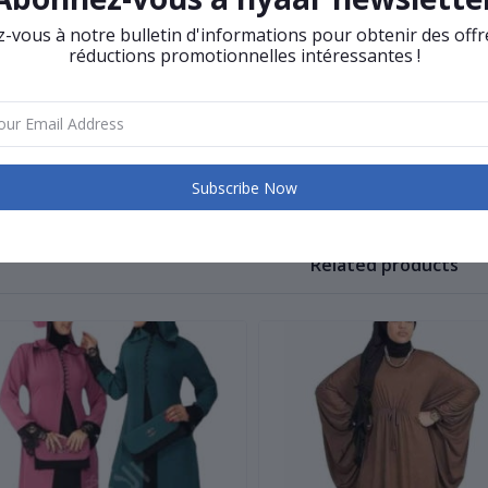
vous à notre bulletin d'informations pour obtenir des offr
cessoires
Fermeture éclair cachée
Ceinture
Perlé
réductions promotionnelles intéressantes !
odèle
Simple
llier
Col ras du coup
oncordance
Décontracté
Subscribe Now
Related products