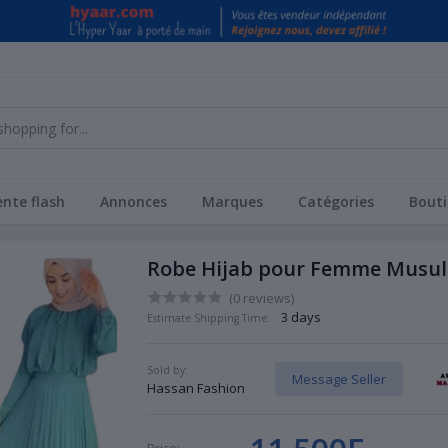
nte flash
Annonces
Marques
Catégories
Bouti
Robe Hijab pour Femme Musu
(0 reviews)
3 days
Estimate Shipping Time:
Sold by:
Message Seller
Hassan Fashion