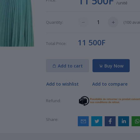
11 500F
Price:
/unité
(
100
avai
Quantity:
11 500F
Total Price:
Add to cart
Buy Now
Add to wishlist
Add to compare
Refund:
Share: