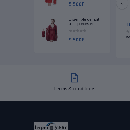
5 500F
Ensemble de nuit
trois pièces en
24 500F
1
dentelle - Robe
courte, Gilet et String
me Musulmane -
Abaya pour Femme Musulmane -
Ro
9 500F
- Modèle code 961
Modèle code 536
Terms & conditions