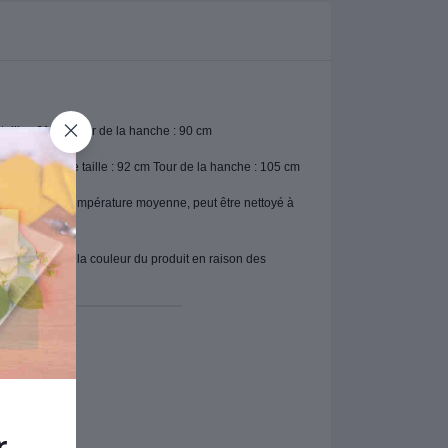
e taille : 61 cm Tour de la hanche : 90 cm
: 96 cm Tour de taille : 92 cm Tour de la hanche : 105 cm
être repassé à température moyenne, peut être nettoyé à
de tonalité dans la couleur du produit en raison des
r