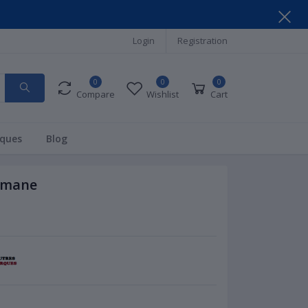
Login
Registration
0
0
0
Compare
Wishlist
Cart
ques
Blog
lmane