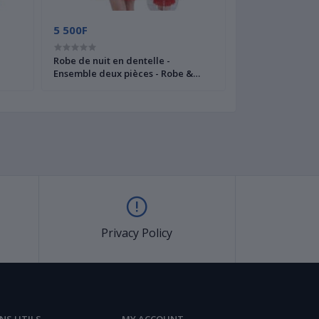
5 500F
9 500F
Robe de nuit en dentelle -
Ensemble de nuit
Ensemble deux pièces - Robe &
dentelle - Robe c
String
String
Privacy Policy
ENS UTILS
MY ACCOUNT