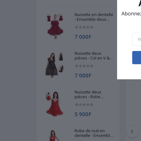
Les
Lon
Abonnez-
Nuisette en dentelle
Déc
- Ensemble deux
Sais
pièces - Col
Num
élastique & String
Typ
7 000F
Cat
Nuisette deux
pièces - Col en V &
String
7 000F
Nuisette deux
pièces - Robe
bretelle à Col en V &
String
5 900F
Robe de nuit en
dentelle - Ensemble
deux pièces - Robe