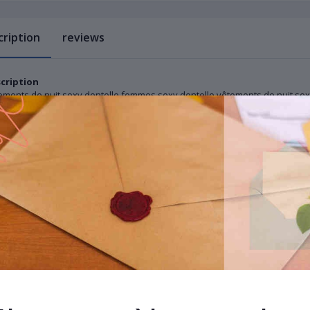
cription
reviews
cription
ements de nuit sexy dentelle femmes sexy dentelle vêtements de nuit se
 offrons le meilleur prix de gros, une garantie de qualité, un service e-b
s serez satisfait de l'expérience d'achat dans notre magasin.
herchez des affaires à long terme avec vous.
cifications
e: en tant que pic
: en tant que pic
ériel: Spandex
 de Motif: Solide
gueur des Robes: en tant que pic
gueur des Manches: en tant que pic
ier: Col en V
le de Manches: en tant que pic
 de tissu : en tant que pic
e de couleur: en tant que pic
position du matériau: Spandex, Dentelle
e: Femmes