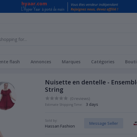
nte flash
Annonces
Marques
Catégories
Bouti
Nuisette en dentelle - Ensembl
String
(0 reviews)
3 days
Estimate Shipping Time:
Sold by:
Message Seller
Hassan Fashion