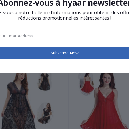
Abonnez-vous à hyaar newslette
 Robes De Longueur: Dessus du genou, Mini
gueur des manches (cm): Sans manches
vous à notre bulletin d'informations pour obtenir des offr
oration: Dentelle
réductions promotionnelles intéressantes !
on: Été
éro de modèle: femmes vêtements de nuit
e D'Élément: Chemises de nuit
égorie: vêtements de nuit
Subscribe Now
Related products