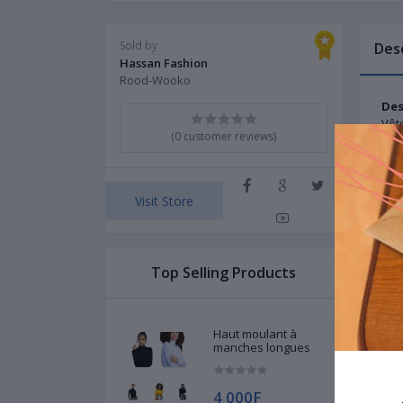
Sold by
Des
Hassan Fashion
Rood-Wooko
Des
Vêt
(0 customer reviews)
Nous
Vou
Rec
Spé
Visit Store
Styl
Type
Mat
Type
Top Selling Products
Lon
Lon
Coll
Sty
Haut moulant à
Type
manches longues
Styl
Com
4 000F
Sex