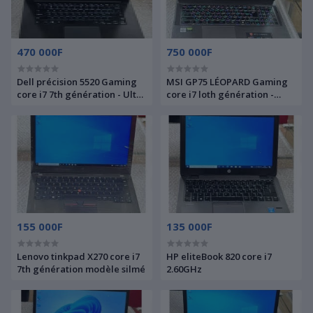
470 000F
750 000F
Dell précision 5520 Gaming
MSI GP75 LÉOPARD Gaming
core i7 7th génération - Ultra
core i7 loth génération -
performant
6cœurs 12processeurs
2.60GHz
155 000F
135 000F
Lenovo tinkpad X270 core i7
HP eliteBook 820 core i7
7th génération modèle silmé
2.60GHz