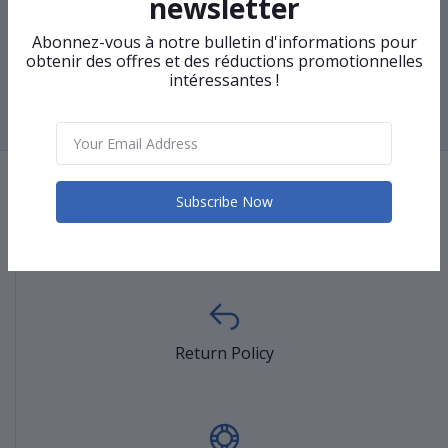
newsletter
Switch réseau TP-Link
Switch réseau D-Link DGS-
Abonnez-vous à notre bulletin d'informations pour
LS1008
108
obtenir des offres et des réductions promotionnelles
intéressantes !
‹
1
2
3
›
Subscribe Now
Terms & conditions
Return Policy