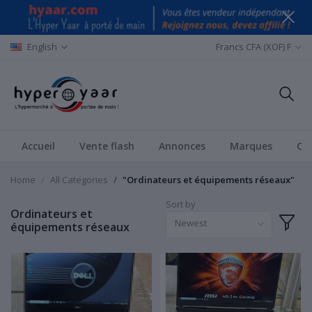
English
Francs CFA (XOF) F
Accueil
Vente flash
Annonces
Marques
Ca
Home
All Categories
"Ordinateurs et équipements réseaux"
Sort by
Ordinateurs et
Newest
équipements réseaux