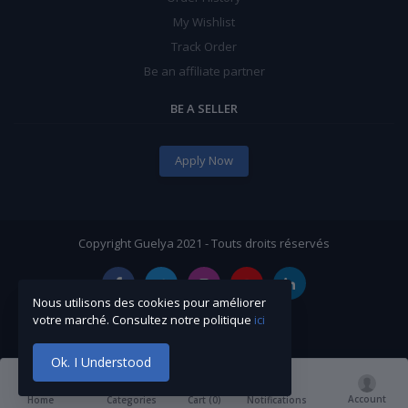
My Wishlist
Track Order
Be an affiliate partner
BE A SELLER
Apply Now
Copyright Guelya 2021 - Touts droits réservés
Nous utilisons des cookies pour améliorer
votre marché. Consultez notre politique
ici
Ok. I Understood
Account
Cart (
0
)
Home
Categories
Notifications