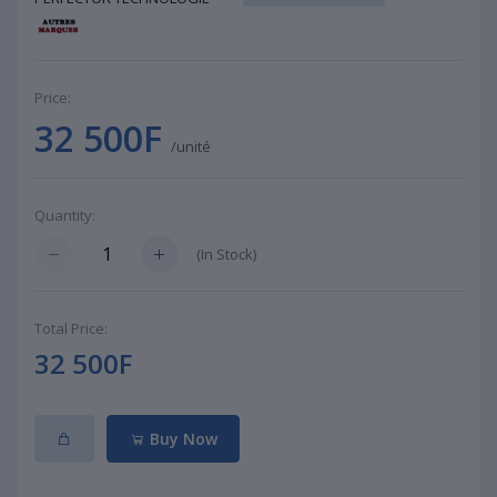
Price:
32 500F
/unité
Quantity:
(
In Stock
)
Total Price:
32 500F
Buy Now