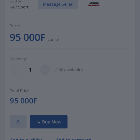
Sold by:
Message Seller
KAP Sport
Price:
95 000F
/unité
Quantity:
(
100
available)
Total Price:
95 000F
Buy Now
Add to wishlist
Add to compare