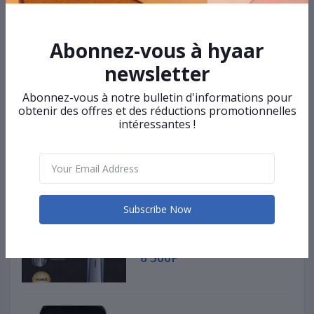
KAP Sport
Pissy
Abonnez-vous à hyaar
newsletter
(0 customer reviews)
Abonnez-vous à notre bulletin d'informations pour
Visit Store
obtenir des offres et des réductions promotionnelles
intéressantes !
Top Selling Products
Subscribe Now
Tondeuse rechargeable YOKO
6 500F