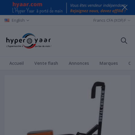
English
Francs CFA (XOF) F
Accueil
Vente flash
Annonces
Marques
Ca