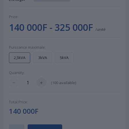
Price:
140 000F - 325 000F
/unité
Puissance maximale:
2,5kVA
3kVA
5kVA
Quantity:
(
100
available)
Total Price:
140 000F