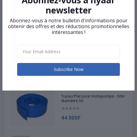
Abonnez-vous à hyaar
Visit Store
newsletter
Abonnez-vous à notre bulletin d'informations pour
Top Selling Products
obtenir des offres et des réductions promotionnelles
intéressantes !
Groupe Electrogène Ganlong
55 000F
Subscribe Now
Tuyau Plat pour motopompe - 50m
diamètre 50
44 000F