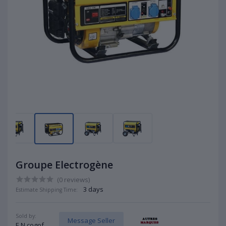
Groupe Electrogène
(0 reviews)
3 days
Estimate Shipping Time:
Sold by:
Message Seller
E.N cogof