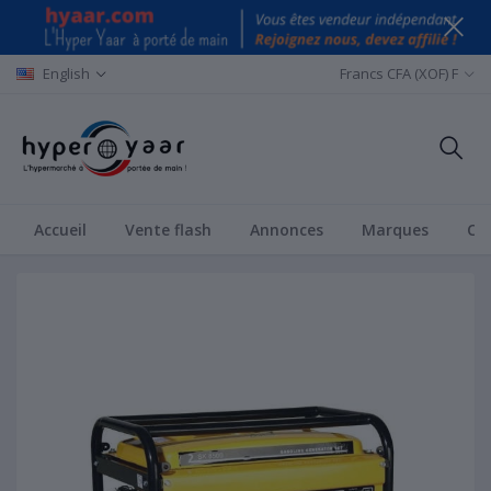
English
Francs CFA (XOF) F
Accueil
Vente flash
Annonces
Marques
Ca