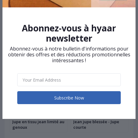
Caractéristiques
Taille : Taille haute
Abonnez-vous à hyaar
newsletter
Related products
Abonnez-vous à notre bulletin d'informations pour
obtenir des offres et des réductions promotionnelles
intéressantes !
Subscribe Now
5 500F
6 000F
5
Jupe en tissu jean limité au
Jean jupe blessée - Jupe
Je
es
genoux
courte
m