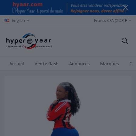
English
Francs CFA (XOF) F
Accueil
Vente flash
Annonces
Marques
Ca