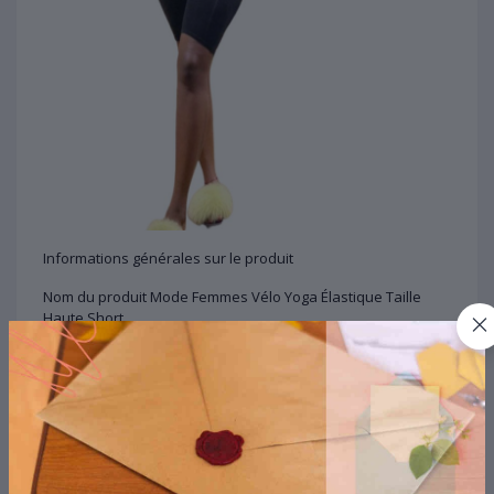
Informations générales sur le produit
Nom du produit Mode Femmes Vélo Yoga Élastique Taille
Haute Short
Catégorie PANTALON
Général
Marque: AUCUNE
Couleur(s): Noir