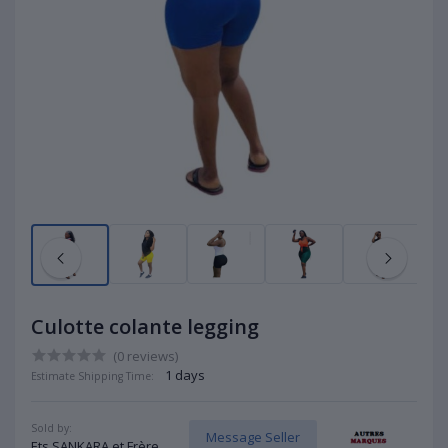
Culotte colante legging
(0 reviews)
1 days
Estimate Shipping Time:
Sold by:
Message Seller
Ets SANKARA et Frère