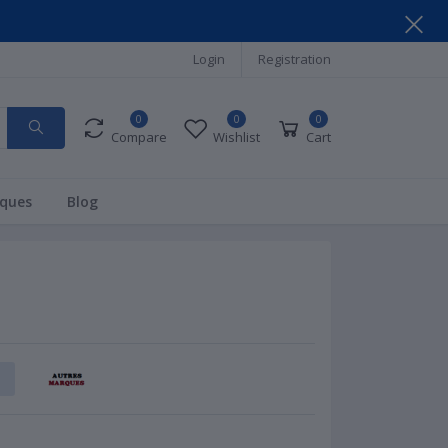
Login
Registration
0
0
0
Compare
Wishlist
Cart
ques
Blog