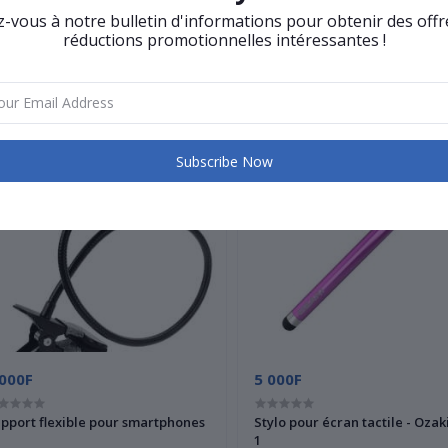
vous à notre bulletin d'informations pour obtenir des offr
réductions promotionnelles intéressantes !
Related products
Subscribe Now
 000F
5 000F
pport flexible pour smartphones
Stylo pour écran tactile - Ozak
1