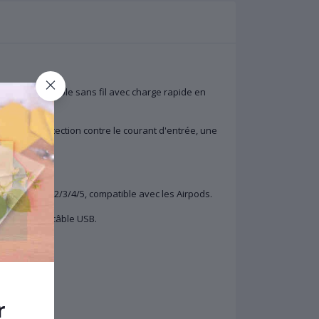
éléphone portable sans fil avec charge rapide en
ons, une protection contre le courant d'entrée, une
ienne.
h Séries 1/2/3/4/5, compatible avec les Airpods.
ilisation, 1 câble USB.
r