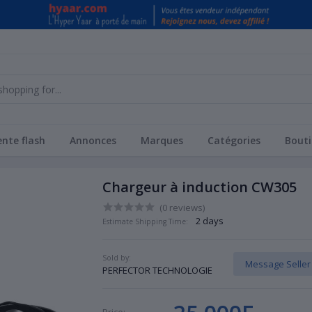
nte flash
Annonces
Marques
Catégories
Bouti
Chargeur à induction CW305
(0 reviews)
2 days
Estimate Shipping Time:
Sold by:
Message Seller
PERFECTOR TECHNOLOGIE