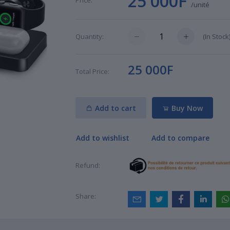
25 000F
Price:
/unité
(
In Stock
Quantity:
25 000F
Total Price:
Add to cart
Buy Now
Add to wishlist
Add to compare
Refund:
Share: