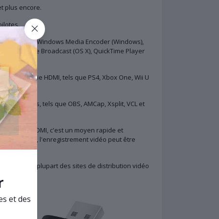
et plus encore.
ilotes.
, OS X, Linux), Windows Media Encoder (Windows),
), QuickTime Broadcast (OS X), QuickTime Player
ils avec sortie HDMI, tels que PS4, Xbox One, Wii U
iciels tiers, tels que OBS, AMCap, Xsplit, VCL et
ture vidéo HDMI, c'est un moyen rapide et
sortie HDMI, l'enregistrement vidéo peut être
ager sur la plupart des sites de distribution vidéo
r
es et des