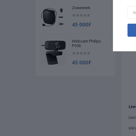
Zoweetek
45 000F
Webcam Philips
P506
45 000F
Liv
Liv
Liv