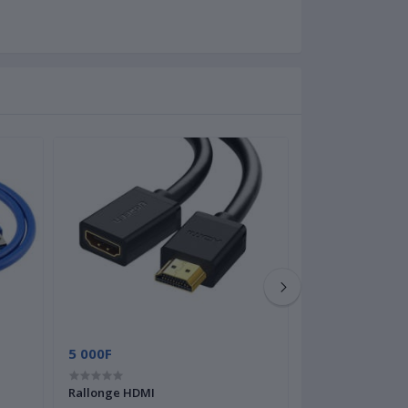
5 000F
5 000F
Rallonge HDMI
Protège clavier 