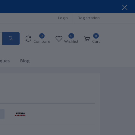
Login
Registration
0
0
0
Compare
Wishlist
Cart
ques
Blog