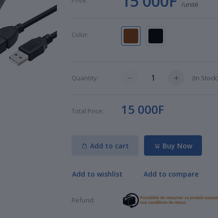
15 000F
Price:
/unité
Color:
(
In Stock
Quantity:
15 000F
Total Price:
Add to cart
Buy Now
Add to wishlist
Add to compare
Refund: