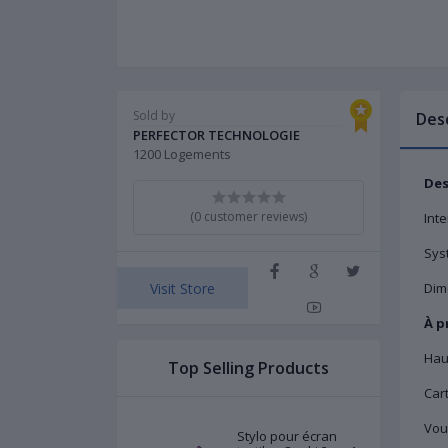
Sold by
Des
PERFECTOR TECHNOLOGIE
1200 Logements
Des
(0 customer reviews)
Inte
Sys
Visit Store
Dime
À p
Haut
Top Selling Products
Cart
Vous
Stylo pour écran