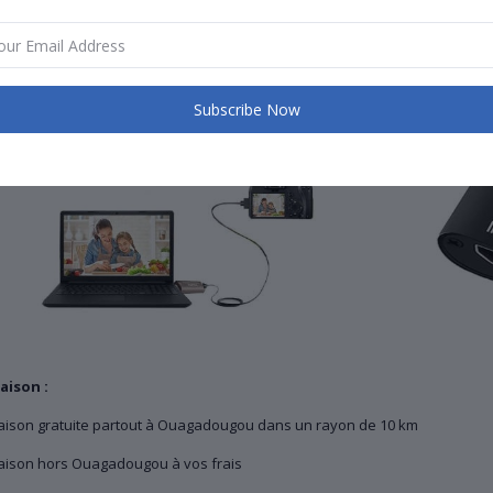
Subscribe Now
raison :
raison gratuite partout à Ouagadougou dans un rayon de 10 km
raison hors Ouagadougou à vos frais