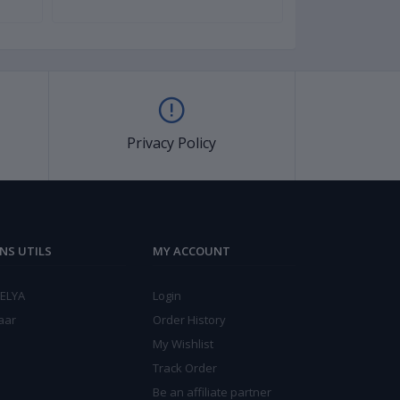
Privacy Policy
ENS UTILS
MY ACCOUNT
ELYA
Login
aar
Order History
My Wishlist
Track Order
Be an affiliate partner