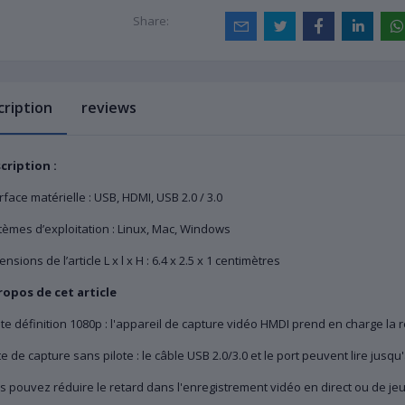
Share:
cription
reviews
cription :
rface matérielle : USB, HDMI, USB 2.0 / 3.0
tèmes d’exploitation : Linux, Mac, Windows
nsions de l’article L x l x H : 6.4 x 2.5 x 1 centimètres
ropos de cet article
e définition 1080p : l'appareil de capture vidéo HMDI prend en charge la r
e de capture sans pilote : le câble USB 2.0/3.0 et le port peuvent lire jusqu
 pouvez réduire le retard dans l'enregistrement vidéo en direct ou de jeu