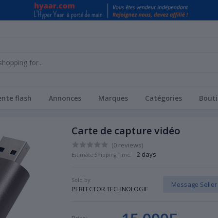
nte flash
Annonces
Marques
Catégories
Bouti
Carte de capture vidéo
(0 reviews)
2 days
Estimate Shipping Time:
Sold by:
Message Seller
PERFECTOR TECHNOLOGIE