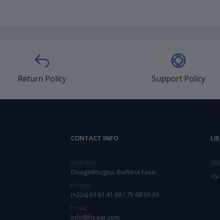
Return Policy
Support Policy
CONTACT INFO
LI
Address:
GU
Ouagadougou, Burkina Faso
Hy
Phone:
(+226) 61 61 41 88 / 75 68 39 39
Email:
info@hyaar.com