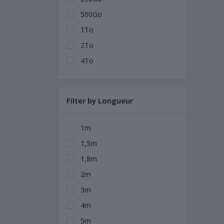
500Go
1To
2To
4To
Filter by Longueur
1m
1,5m
1,8m
2m
3m
4m
5m