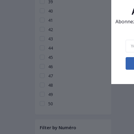
39
40
41
Abonnez-
42
43
44
45
46
47
48
49
50
Filter by Numéro