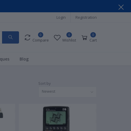
Login
Registration
0
0
0
Compare
Wishlist
Cart
ques
Blog
Sort by
Newest