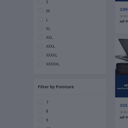
S
249
M
L
HP P
XL
XXL
XXXL
XXXXL
XXXXXL
Filter by Pointure
7
325
8
HP P
9