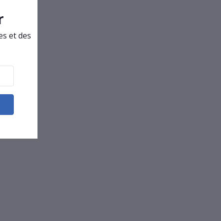
r
es et des